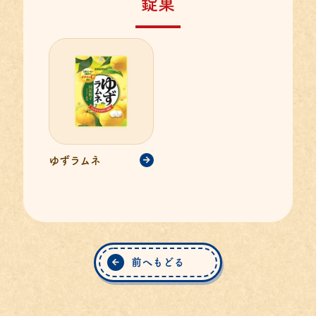
錠菓
ゆずラムネ
前へもどる