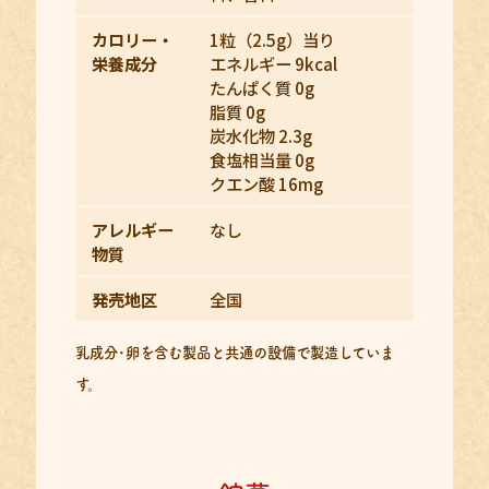
カロリー・
1粒（2.5g）当り
栄養成分
エネルギー 9kcal
たんぱく質 0g
脂質 0g
炭水化物 2.3g
食塩相当量 0g
クエン酸 16mg
アレルギー
なし
物質
発売地区
全国
乳成分･卵を含む製品と共通の設備で製造していま
す。