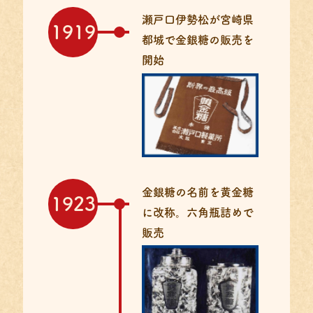
瀬戸口伊勢松が宮崎県
1919
都城で
金銀糖の販売を
開始
金銀糖の名前を黄金糖
1923
に改称。
六角瓶詰めで
販売