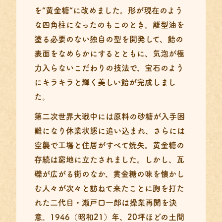
を”黄金糖”に改めました。形が現在のよう
な四角柱になったのもこのとき。離型油を
塗る必要のない独自の型を開発して、飴の
表面をなめらかにするとともに、気泡が極
力入らないこだわりの技法で、宝石のよう
にキラキラと輝く美しい飴が完成しまし
た。
第二次世界大戦中には原料の砂糖が入手困
難になり休業状態に追い込まれ、さらには
空襲で工場と住居がすべて焼失。黄金糖の
存続は窮地に立たされました。しかし、瓦
礫が広がる街のなか、黄金糖の味を懐かし
む人々が次々と訪ねて来たことに胸を打た
れた二代目・瀬戸口一郎は操業再開を決
意。1946（昭和21）年、20坪ほどの土間