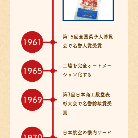
第15回全国菓子大博覧
1961
会で
名誉大賞受賞
工場を完全
オートメー
1965
ション化する
第3回日本商工殿堂表
1969
彰大会で
名誉総裁賞受
賞
日本航空の機内サービ
1970