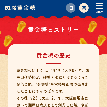
MENU
黄金糖ヒストリー
黄金糖の歴史
黄金糖の始まりは、1919（大正8）年。瀬
戸口伊勢松が、砂糖と水飴だけでつくった
金色の飴、”金銀糖”を宮崎県都城で売り出
したことにさかのぼります。
その後1923（大正12）年、大阪府堺市に
おいて瀬戸口商店として創業した際、名前