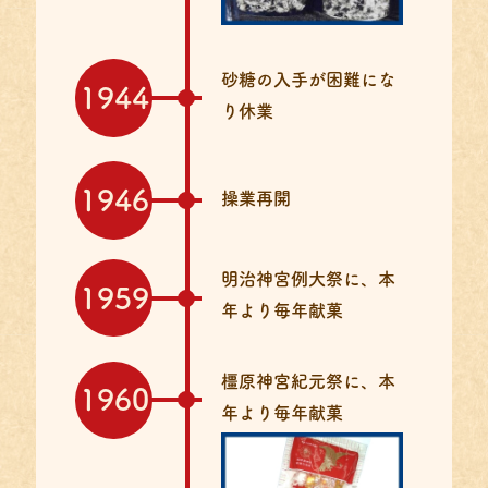
砂糖の入手が
困難にな
1944
り休業
1946
操業再開
明治神宮例大祭に、
本
1959
年より毎年献菓
橿原神宮紀元祭に、
本
1960
年より毎年献菓