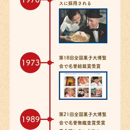
スに
採用される
第18回全国菓子大博覧
1973
会で
名誉総裁賞受賞
第21回全国菓子大博覧
1989
会で名誉無鑑査賞受賞